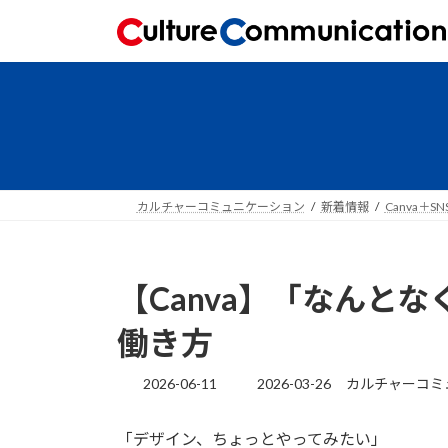
コ
ナ
ン
ビ
テ
ゲ
ン
ー
ツ
シ
へ
ョ
ス
ン
キ
に
ッ
移
カルチャーコミュニケーション
新着情報
Canva＋SN
プ
動
【Canva】「なんと
働き方
最
2026-06-11
2026-03-26
カルチャーコミ
終
更
「デザイン、ちょっとやってみたい」
新