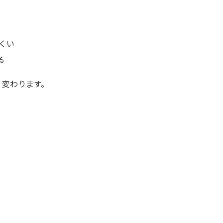
くい
る
く変わります。