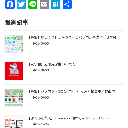
F
T
Li
E
H
共
ac
w
n
m
at
有
e
itt
e
ai
e
関連記事
b
er
l
n
o
【募集】ゆっくりしっかり学べるパソコン基礎科（３ケ月）
a
2026-08-03
o
k
【見学会】施設見学会のご案内
2026-08-03
【募集】パソコン・簿記入門科（4ヶ月）福島市／郡山市
2026-08-03
【よくある質問】Canvaって何がそんなにすごいの？
2026-06-26