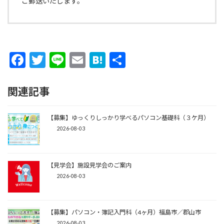
ご郵送いたします。
F
T
Li
E
H
共
ac
w
n
m
at
有
e
itt
e
ai
e
関連記事
b
er
l
n
o
【募集】ゆっくりしっかり学べるパソコン基礎科（３ケ月）
a
2026-08-03
o
k
【見学会】施設見学会のご案内
2026-08-03
【募集】パソコン・簿記入門科（4ヶ月）福島市／郡山市
2026-08-03