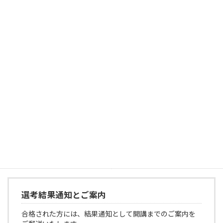
申込書のご郵送
「受講申込書」を当施設までご郵送ください。
選考のご連絡
募集締め切り後に、面接選考の時間と会場を担当者より
ご連絡いたします。
選考結果通知とご案内
合格された方には、結果通知として開講までのご案内を