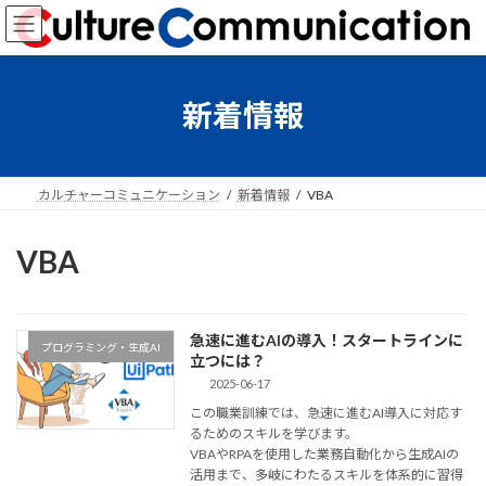
コ
ナ
ン
ビ
テ
ゲ
ン
ー
ツ
シ
新着情報
へ
ョ
ス
ン
キ
に
ッ
移
カルチャーコミュニケーション
新着情報
VBA
プ
動
VBA
急速に進むAIの導入！スタートラインに
プログラミング・生成AI
立つには？
2025-06-17
この職業訓練では、急速に進むAI導入に対応す
るためのスキルを学びます。
VBAやRPAを使用した業務自動化から生成AIの
活用まで、多岐にわたるスキルを体系的に習得