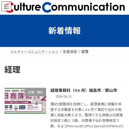
コ
ナ
ン
ビ
テ
ゲ
ン
ー
ツ
シ
新着情報
へ
ョ
ス
ン
キ
に
ッ
移
カルチャーコミュニケーション
新着情報
経理
プ
動
経理
経理事務科（4ヶ月）福島市／郡山市
経理・簿記
2026-06-11
簿記2級取得を目標とし、経理事務に就職を希
望する求職者を対象に4ヶ月で簿記や会計の知
識と技能を教えます。取得できる資格は日商簿
記検定２級と３級、日商電子会計実務検定３
級、およびMicrosoft Office SpecialistのWordと