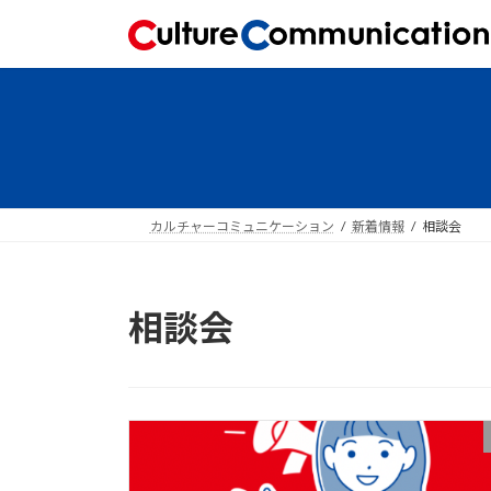
コ
ナ
ン
ビ
テ
ゲ
ン
ー
ツ
シ
へ
ョ
ス
ン
キ
に
ッ
移
カルチャーコミュニケーション
新着情報
相談会
プ
動
相談会