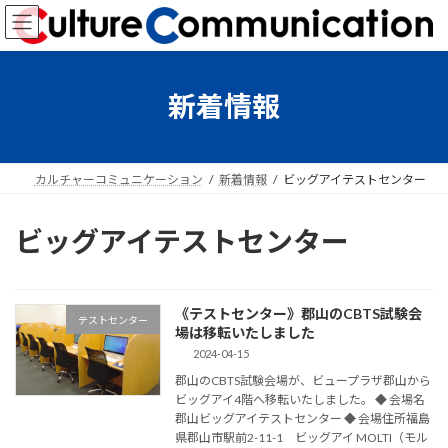
コ
ナ
ン
ビ
テ
ゲ
ン
ー
ツ
シ
新着情報
へ
ョ
ス
ン
キ
に
ッ
移
カルチャーコミュニケーション
新着情報
ビッグアイテストセンター
プ
動
ビッグアイテストセンター
《テストセンター》郡山のCBTS試験会
テストセンター
場は移転いたしました
2024-04-15
郡山のCBTS試験会場が、ビュープラザ郡山から
ビッグアイ4階へ移転いたしました。 ◆ 会場名
郡山ビッグアイテストセンター ◆ 会場住所福島
県郡山市駅前2-11-1 ビッグアイ MOLTI（モル