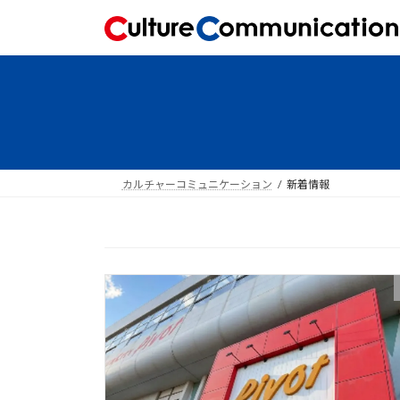
コ
ナ
ン
ビ
テ
ゲ
ン
ー
ツ
シ
へ
ョ
ス
ン
キ
に
ッ
移
カルチャーコミュニケーション
新着情報
プ
動