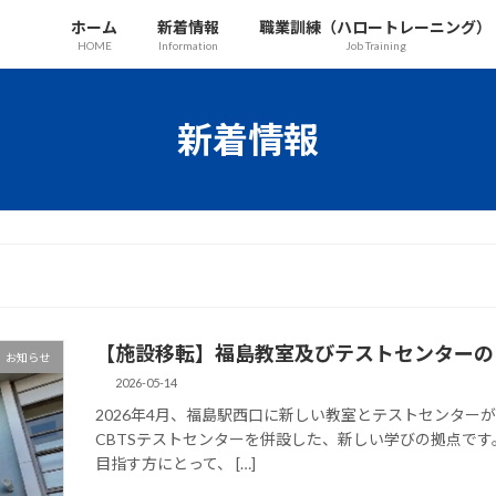
ホーム
新着情報
職業訓練（ハロートレーニング）
HOME
Information
Job Training
新着情報
【施設移転】福島教室及びテストセンターの
お知らせ
2026-05-14
2026年4月、福島駅西口に新しい教室とテストセンター
CBTSテストセンターを併設した、新しい学びの拠点で
目指す方にとって、 […]