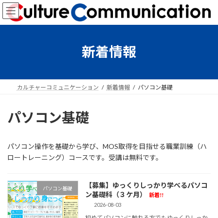
コ
ナ
ン
ビ
テ
ゲ
ン
ー
ツ
シ
新着情報
へ
ョ
ス
ン
キ
に
ッ
移
カルチャーコミュニケーション
新着情報
パソコン基礎
プ
動
パソコン基礎
パソコン操作を基礎から学び、MOS取得を目指せる職業訓練（ハ
ロートレーニング）コースです。受講は無料です。
【募集】ゆっくりしっかり学べるパソコ
パソコン基礎
ン基礎科（３ケ月）
新着!!
2026-08-03
初めてパソコンに触れる方でもゆっくりしっか