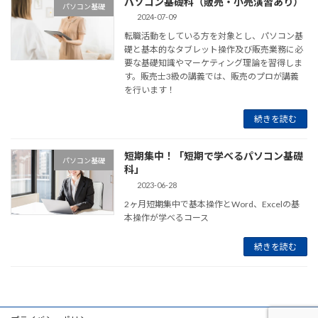
パソコン基礎科（販売・小売演習あり）
パソコン基礎
2024-07-09
転職活動をしている方を対象とし、パソコン基
礎と基本的なタブレット操作及び販売業務に必
要な基礎知識やマーケティング理論を習得しま
す。販売士3級の講義では、販売のプロが講義
を行います！
続きを読む
短期集中！「短期で学べるパソコン基礎
パソコン基礎
科」
2023-06-28
2ヶ月短期集中で基本操作とWord、Excelの基
本操作が学べるコース
続きを読む