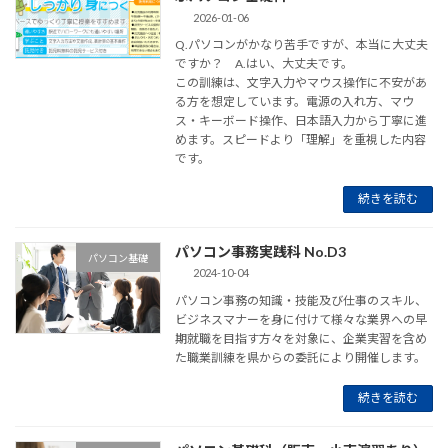
2026-01-06
Q.パソコンがかなり苦手ですが、本当に大丈夫
ですか？ A.はい、大丈夫です。
この訓練は、文字入力やマウス操作に不安があ
る方を想定しています。電源の入れ方、マウ
ス・キーボード操作、日本語入力から丁寧に進
めます。スピードより「理解」を重視した内容
です。
続きを読む
パソコン事務実践科 No.D3
パソコン基礎
2024-10-04
パソコン事務の知識・技能及び仕事のスキル、
ビジネスマナーを身に付けて様々な業界への早
期就職を目指す方々を対象に、企業実習を含め
た職業訓練を県からの委託により開催します。
続きを読む